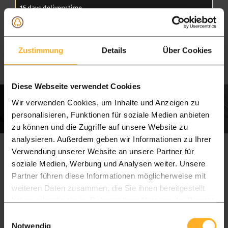
15 days delivery time
Package L
Package XL
Delivery price on request
Delivery price on request
Zustimmung
Details
Über Cookies
Diese Webseite verwendet Cookies
Wir verwenden Cookies, um Inhalte und Anzeigen zu
personalisieren, Funktionen für soziale Medien anbieten
zu können und die Zugriffe auf unsere Website zu
analysieren. Außerdem geben wir Informationen zu Ihrer
Verwendung unserer Website an unsere Partner für
soziale Medien, Werbung und Analysen weiter. Unsere
Partner führen diese Informationen möglicherweise mit
weiteren Daten zusammen, die Sie ihnen bereitgestellt
haben oder die sie im Rahmen Ihrer Nutzung der Dienste
gesammelt haben.
Einwilligungsauswahl
Notwendig