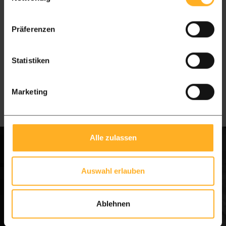
Chantal, the senior of the advisory team
Our advisory team, at your disposal
Präferenzen
Call us directly: [ +49 282 17483051 ] (Mon-Fri |
Statistiken
10:00 - 16:00 CET)
Whatsapp message
Marketing
Alle zulassen
Frequent questions
Auswahl erlauben
Do you have a showroom?
Ablehnen
Do you have all the wood in stock?