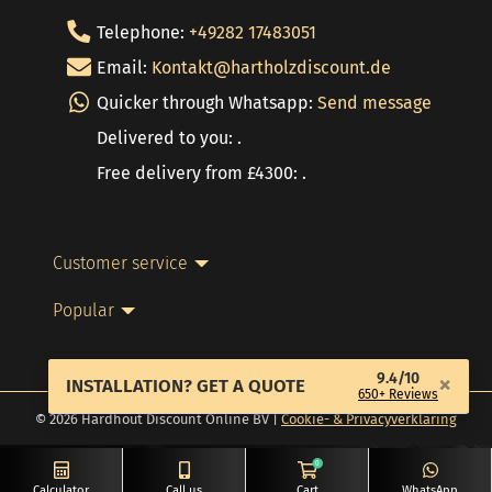
Telephone:
+49282 17483051
Email:
Kontakt@hartholzdiscount.de
Quicker through Whatsapp:
Send message
Delivered to you: .
Free delivery from £4300: .
Customer service
Popular
9.4/10
×
INSTALLATION? GET A QUOTE
650+ Reviews
© 2026 Hardhout Discount Online BV |
Cookie- & Privacyverklaring
0
Calculator
Call us
Cart
WhatsApp