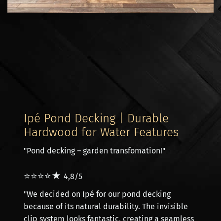
Ipé Pond Decking | Durable
Hardwood for Water Features
"
Pond decking – garden transfomation!
"
⭐⭐⭐⭐★
4,8/5
"We decided on Ipé for our pond decking
because of its natural durability. The invisible
clip system looks fantastic, creating a seamless