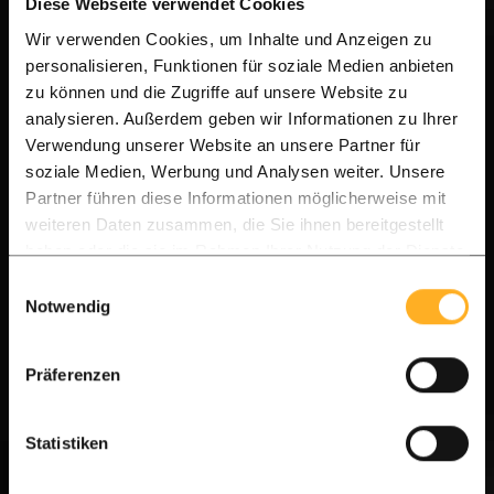
Diese Webseite verwendet Cookies
Wir verwenden Cookies, um Inhalte und Anzeigen zu
personalisieren, Funktionen für soziale Medien anbieten
SOLD OUT
zu können und die Zugriffe auf unsere Website zu
analysieren. Außerdem geben wir Informationen zu Ihrer
IPE decking 2.5 x 14.0 cm
Verwendung unserer Website an unsere Partner für
soziale Medien, Werbung und Analysen weiter. Unsere
D
eck fastening
Partner führen diese Informationen möglicherweise mit
Wood click system
weiteren Daten zusammen, die Sie ihnen bereitgestellt
Mixed lengths
haben oder die sie im Rahmen Ihrer Nutzung der Dienste
gesammelt haben.
Einwilligungsauswahl
Length:
1.00 + 1.75 m1
Notwendig
Free:
Screws + Clips
In stock, UK delivery 7 to 14 days
Präferenzen
£ 13.13 per unit
£ 19.26 per unit
Statistiken