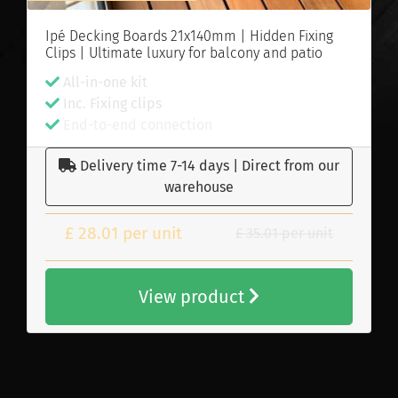
Ipé Decking Boards 21x140mm | Hidden Fixing
Clips | Ultimate luxury for balcony and patio
All-in-one kit
Inc. Fixing clips
E
nd-to-end connection
Delivery time 7-14 days | Direct from our
warehouse
£ 28.01 per unit
£ 35.01 per unit
View product